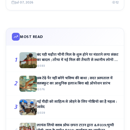
Jul 07, 2026
12
MOST READ
बंद पड़ी मढ़ौरा चीनी मिल के शुरू होने पर मंडराने लगा संकट
1
का बादल ; तरैया में नई मिल की तैयारी से स्थानीय लोगों में
आक्रोश
593
अब टेढ़े पैर नहीं बनेंगे भविष्य की बाधा ; सदर अस्पताल में
2
क्लबफुट का आधुनिक इलाज बिना बड़े ऑपरेशन प्रारंभ
576
नई पीढ़ी को साहित्य से जोड़ने के लिए गोष्ठियों का है महत्व :
3
जावेद
559
लायंस लियो क्लब ऑफ छपरा टाउन द्वारा &#039;चुप्पी