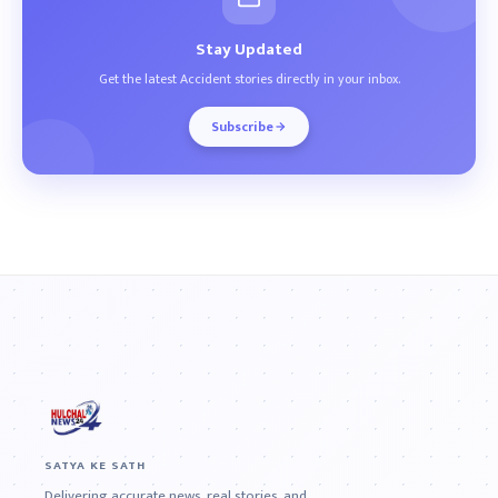
Stay Updated
Get the latest Accident stories directly in your inbox.
Subscribe
SATYA KE SATH
Delivering accurate news, real stories, and