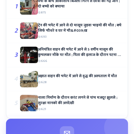
वर्षा के बीच आकाशीय बिजली गिरने से छात्रा की गई जान ;
1
दो बच्चों को बचाया
875
ट्रेन की चपेट में आने से दो मासूम जुड़वा भाइयों की मौत ; बचे
2
सिर्फ चीथरे व घर में ची&#039;ख
693
अनियंत्रित वाहन की चपेट में आने से 5 वर्षीय मासूम की
3
कुचलकर मौके पर मौत ; पिता की इलाज के दौरान पटना में
हुई मौत
666
अज्ञात वाहन की चपेट में आने से वृद्ध की अस्पताल में मौत
4
628
नाला निर्माण के दौरान करंट लगने से पांच मजदूर झुलसे ;
5
सुरक्षा मानकों की अनदेखी
621