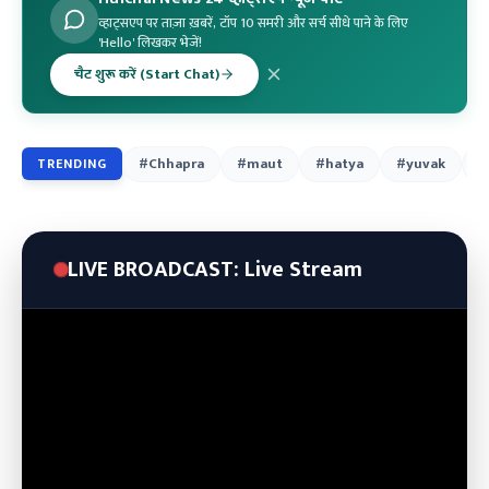
व्हाट्सएप पर ताज़ा ख़बरें, टॉप 10 समरी और सर्च सीधे पाने के लिए
'Hello' लिखकर भेजें!
चैट शुरू करें (Start Chat)
#Chhapra
#maut
#hatya
#yuvak
#
TRENDING
LIVE BROADCAST: Live Stream