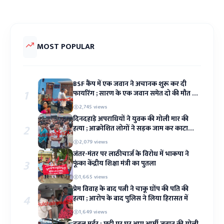
MOST POPULAR
BSF कैंप में एक जवान ने अचानक शुरू कर दी
1
फायरिंग ; सारण के एक जवान समेत दो की मौत से
कैंप में मचा हड़कंप
2,745 views
दिनदहाड़े अपराधियों ने युवक की गोली मार की
2
हत्या ; आक्रोशित लोगों ने सड़क जाम कर काटा
बवाल
2,079 views
जंतर-मंतर पर लाठीचार्ज के विरोध में भाकपा ने
3
फूंका केंद्रीय शिक्षा मंत्री का पुतला
1,665 views
प्रेम विवाह के बाद पत्नी ने चाकू घोंप की पति की
4
हत्या ; आरोप के बाद पुलिस ने लिया हिरासत में
1,649 views
डबल मर्डर : छुट्टी पर घर आए आर्मी जवान की गोली