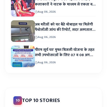
माध्यम से एकता व
किया आह्वान
कलाकारों ने नाटक के माध्यम से एकता व
भाईचारे का दिया संदेश
 ;
भाईचारे का दिया
Aug 06, 2026
संदेश
अब मरीजों को घर बैठे मोबाइल पर मिलेगी
पैथोलॉजी जांच की रिपोर्ट, सदर अस्पताल में
शुरू हुई स्मार्ट पैथोलॉजी सेवा
Aug 06, 2026
पटना के नौबतपुर कलाभवन में महिला एवं बाल सेवा
ल
मंच पटना के तत्वावधान में आयोजित त्रिदिवसीय
पीएम सूर्य घरः मुफ्त बिजली योजना के तहत
राष्ट्रीय महोत्सव का NCZCC एवं सस्कृति मंत्रालय
सभी उपभोक्ताओं के लिए 07 व 08 अगस्त
िय
Aug 06, 2026
को लगेगा कैंप
भारत सरकार...
Aug 06, 2026
TOP 10 STORIES
10
्ष्मण