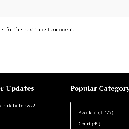
er for the next time I comment.
r Updates
Popular Categor
y hulchulnews2
Accident
(1,477)
Court
(49)