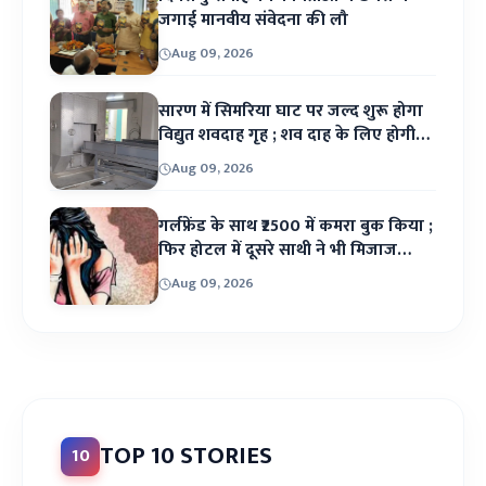
संवेदना की लौ
जगाई मानवीय संवेदना की लौ
Aug 09, 2026
इस अवसर पर डॉ अमित रंजन के काव्य-संग्रह
‘मौसिकी' का लोकार्पण भी हुआ. उन्होंने अपने संग्रह
सारण में सिमरिया घाट पर जल्द शुरू होगा
विद्युत शवदाह गृह ; शव दाह के लिए होगी
से एक कविता का पाठ भी किया. धन्यवाद ज्ञापन...
दोनों व्यवस्था
Aug 09, 2026
Aug 09, 2026
गर्लफ्रेंड के साथ ₹2500 में कमरा बुक किया ;
फिर होटल में दूसरे साथी ने भी मिजाज
किया रंगीन ; स्कॉर्पियो से अपहरण कर
Aug 09, 2026
दुष्कर्म करने का मामला दर्ज, गिरफ्तारी
TOP 10 STORIES
10