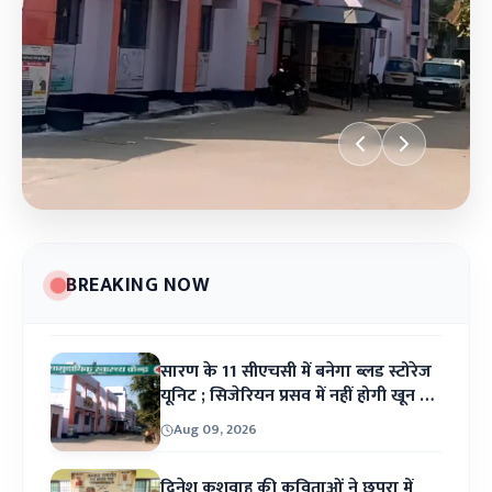
BREAKING NOW
BREAKING NEWS
दिनेश कुशवाह की
सारण के 11 सीएचसी में बनेगा ब्लड स्टोरेज
कविताओं ने छपरा में
यूनिट ; सिजेरियन प्रसव में नहीं होगी खून की
किल्लत
Aug 09, 2026
जगाई मानवीय
दिनेश कुशवाह की कविताओं ने छपरा में