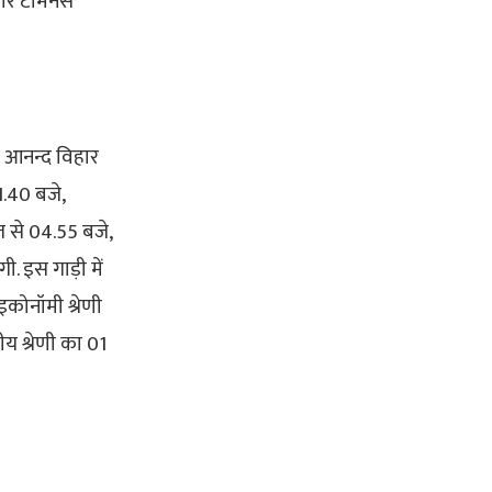
ार टर्मिनस
को आनन्द विहार
1.40 बजे,
ज से 04.55 बजे,
. इस गाड़ी में
इकोनॉमी श्रेणी
ीय श्रेणी का 01