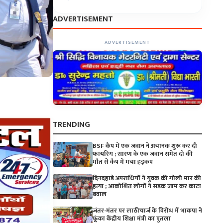
ADVERTISEMENT
ADVERTISEMENT
TRENDING
BSF कैंप में एक जवान ने अचानक शुरू कर दी
फायरिंग ; सारण के एक जवान समेत दो की
मौत से कैंप में मचा हड़कंप
दिनदहाड़े अपराधियों ने युवक की गोली मार की
हत्या ; आक्रोशित लोगों ने सड़क जाम कर काटा
बवाल
जंतर-मंतर पर लाठीचार्ज के विरोध में भाकपा ने
फूंका केंद्रीय शिक्षा मंत्री का पुतला