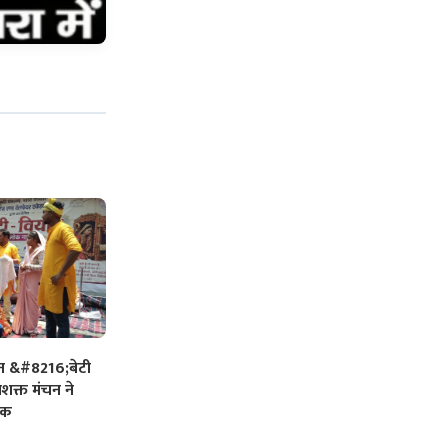
त &#8216;बेटी
क्त मंचन ने
ुक