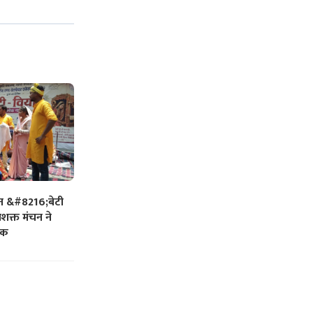
त &#8216;बेटी
क्त मंचन ने
ुक