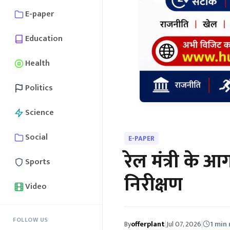
E-paper
Education
Health
Politics
Science
Social
E-PAPER
रेल मंत्री के 
Sports
निरीक्षण
Video
FOLLOW US
By
offerplant
|
Jul 07, 2026
|
1 min