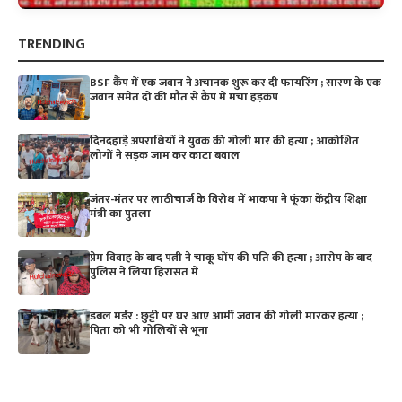
TRENDING
BSF कैंप में एक जवान ने अचानक शुरू कर दी फायरिंग ; सारण के एक
जवान समेत दो की मौत से कैंप में मचा हड़कंप
दिनदहाड़े अपराधियों ने युवक की गोली मार की हत्या ; आक्रोशित
लोगों ने सड़क जाम कर काटा बवाल
जंतर-मंतर पर लाठीचार्ज के विरोध में भाकपा ने फूंका केंद्रीय शिक्षा
मंत्री का पुतला
प्रेम विवाह के बाद पत्नी ने चाकू घोंप की पति की हत्या ; आरोप के बाद
पुलिस ने लिया हिरासत में
डबल मर्डर : छुट्टी पर घर आए आर्मी जवान की गोली मारकर हत्या ;
पिता को भी गोलियों से भूना