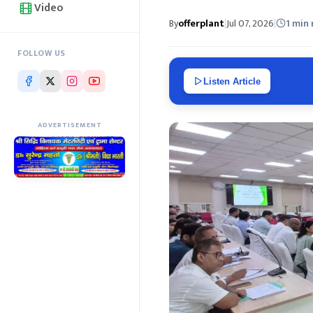
Video
By
offerplant
|
Jul 07, 2026
|
1 min
FOLLOW US
Listen Article
ADVERTISEMENT