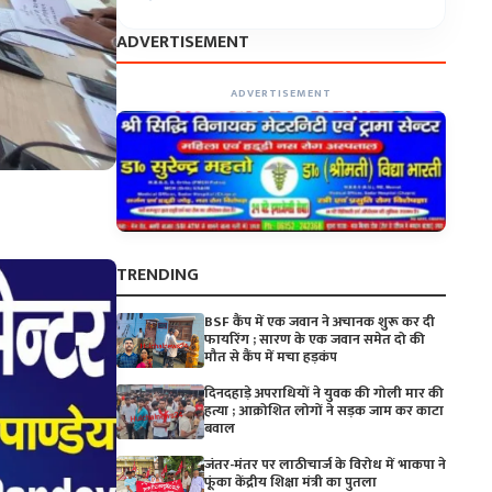
ADVERTISEMENT
ADVERTISEMENT
TRENDING
BSF कैंप में एक जवान ने अचानक शुरू कर दी
फायरिंग ; सारण के एक जवान समेत दो की
मौत से कैंप में मचा हड़कंप
दिनदहाड़े अपराधियों ने युवक की गोली मार की
हत्या ; आक्रोशित लोगों ने सड़क जाम कर काटा
बवाल
जंतर-मंतर पर लाठीचार्ज के विरोध में भाकपा ने
फूंका केंद्रीय शिक्षा मंत्री का पुतला