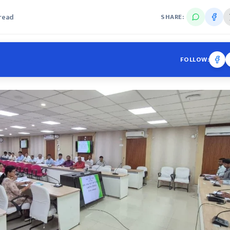
 read
SHARE:
FOLLOW: