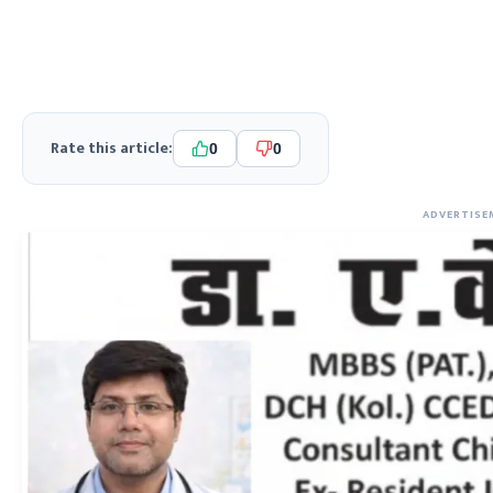
Rate this article:
0
0
ADVERTISE