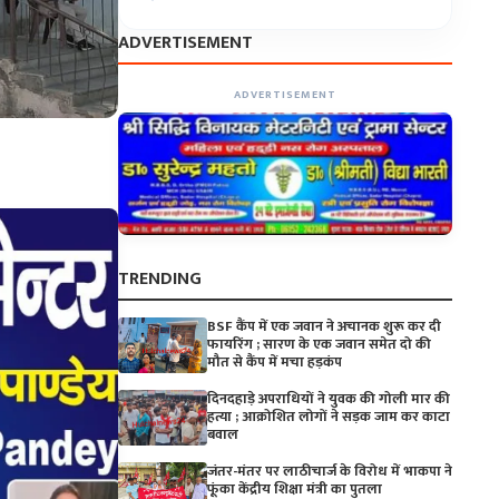
ADVERTISEMENT
ADVERTISEMENT
TRENDING
BSF कैंप में एक जवान ने अचानक शुरू कर दी
फायरिंग ; सारण के एक जवान समेत दो की
मौत से कैंप में मचा हड़कंप
दिनदहाड़े अपराधियों ने युवक की गोली मार की
हत्या ; आक्रोशित लोगों ने सड़क जाम कर काटा
बवाल
जंतर-मंतर पर लाठीचार्ज के विरोध में भाकपा ने
फूंका केंद्रीय शिक्षा मंत्री का पुतला