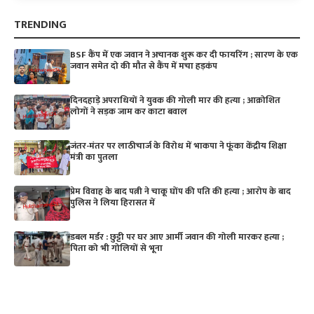
TRENDING
BSF कैंप में एक जवान ने अचानक शुरू कर दी फायरिंग ; सारण के एक
जवान समेत दो की मौत से कैंप में मचा हड़कंप
दिनदहाड़े अपराधियों ने युवक की गोली मार की हत्या ; आक्रोशित
लोगों ने सड़क जाम कर काटा बवाल
जंतर-मंतर पर लाठीचार्ज के विरोध में भाकपा ने फूंका केंद्रीय शिक्षा
मंत्री का पुतला
प्रेम विवाह के बाद पत्नी ने चाकू घोंप की पति की हत्या ; आरोप के बाद
पुलिस ने लिया हिरासत में
डबल मर्डर : छुट्टी पर घर आए आर्मी जवान की गोली मारकर हत्या ;
पिता को भी गोलियों से भूना