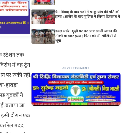
प्रेम विवाह के बाद पत्नी ने चाकू घोंप की पति की
हत्या ; आरोप के बाद पुलिस ने लिया हिरासत में
डबल मर्डर : छुट्टी पर घर आए आर्मी जवान की
गोली मारकर हत्या ; पिता को भी गोलियों से
भूना
चक स्टेशन तक
ोध में वह ट्रेन
ADVERTISEMENT
शन पर रुकी रही.
या-हावड़ा
ुछ युवकों ने
गई. बताया जा
कि इसी दौरान एक
ायत रेल मदद