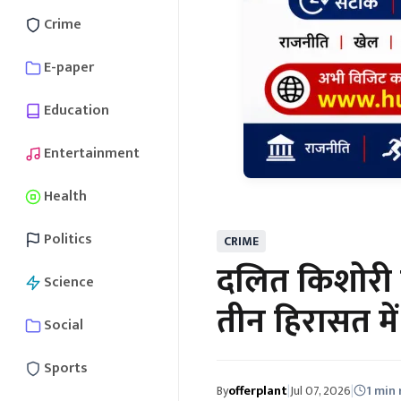
Crime
E-paper
Education
Entertainment
Health
Politics
CRIME
दलित किशोरी 
Science
तीन हिरासत में
Social
Sports
By
offerplant
|
Jul 07, 2026
|
1 min