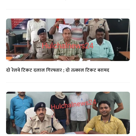
दो रेलवे टिकट दलाल गिरफ्तार ; दो तत्काल टिकट बरामद