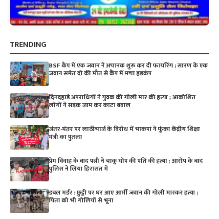
TRENDING
BSF कैंप में एक जवान ने अचानक शुरू कर दी फायरिंग ; सारण के एक
जवान समेत दो की मौत से कैंप में मचा हड़कंप
दिनदहाड़े अपराधियों ने युवक की गोली मार की हत्या ; आक्रोशित
लोगों ने सड़क जाम कर काटा बवाल
जंतर-मंतर पर लाठीचार्ज के विरोध में भाकपा ने फूंका केंद्रीय शिक्षा
मंत्री का पुतला
प्रेम विवाह के बाद पत्नी ने चाकू घोंप की पति की हत्या ; आरोप के बाद
पुलिस ने लिया हिरासत में
डबल मर्डर : छुट्टी पर घर आए आर्मी जवान की गोली मारकर हत्या ;
पिता को भी गोलियों से भूना