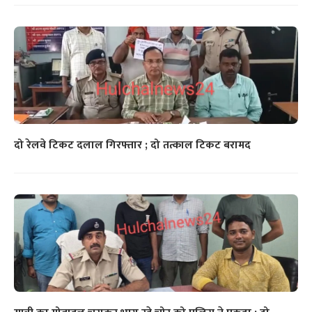
दो रेलवे टिकट दलाल गिरफ्तार ; दो तत्काल टिकट बरामद